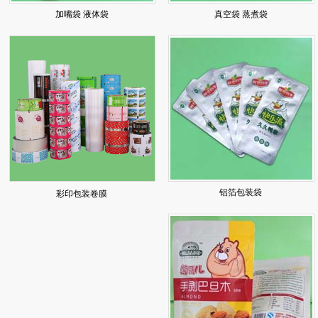
加嘴袋 液体袋
真空袋 蒸煮袋
铝箔包装袋
彩印包装卷膜