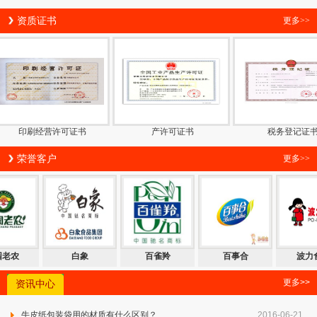
资质证书
更多>>
印刷经营许可证书
产许可证书
税务登记证书
荣誉客户
更多>>
园老农
白象
百雀羚
百事合
波力
更多>>
资讯中心
牛皮纸包装袋用的材质有什么区别？
2016-06-21