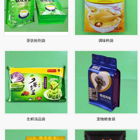
茶饮粉剂袋
调味料袋
生鲜冻品袋
宠物粮食袋