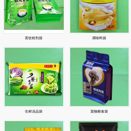
茶饮粉剂袋
调味料袋
生鲜冻品袋
宠物粮食袋