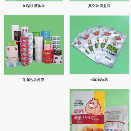
加嘴袋 液体袋
真空袋 蒸煮袋
铝箔包装袋
彩印包装卷膜