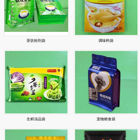
茶饮粉剂袋
调味料袋
生鲜冻品袋
宠物粮食袋