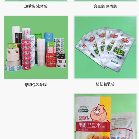
加嘴袋 液体袋
真空袋 蒸煮袋
铝箔包装袋
彩印包装卷膜