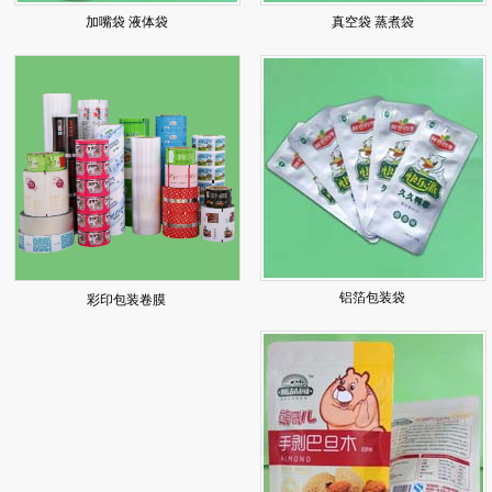
加嘴袋 液体袋
真空袋 蒸煮袋
铝箔包装袋
彩印包装卷膜