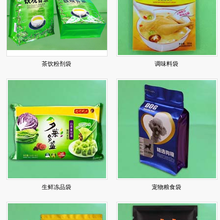
茶饮粉剂袋
调味料袋
生鲜冻品袋
宠物粮食袋