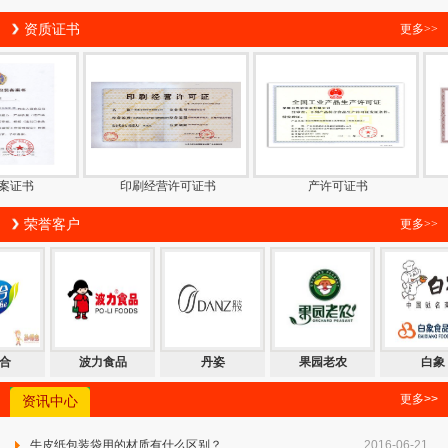
资质证书
更多>>
书
印刷经营许可证书
产许可证书
荣誉客户
更多>>
园老农
白象
百雀羚
百事合
波力
更多>>
资讯中心
牛皮纸包装袋用的材质有什么区别？
2016-06-21